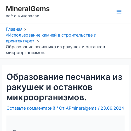
Перейти
MineralGems
к
Main
всё о минералах
содержимому
Men
Главная
«Использование камней в строительстве и
архитектуре».
Образование песчаника из ракушек и останков
микроорганизмов.
Образование песчаника из
ракушек и останков
микроорганизмов.
Оставьте комментарий
/ От
APmineralgems
/
23.06.2024