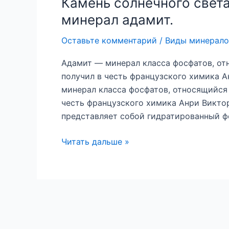
Камень солнечного свет
минерал адамит.
Оставьте комментарий
/
Виды минерало
Адамит — минерал класса фосфатов, отн
получил в честь французского химика А
минерал класса фосфатов, относящийся 
честь французского химика Анри Виктор
представляет собой гидратированный ф
Камень
Читать дальше »
солнечного
света:
необычный
фосфорный
минерал
адамит.