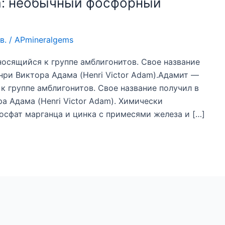
а: необычный фосфорный
в.
/
APmineralgems
осящийся к группе амблигонитов. Свое название
нри Виктора Адама (Henri Victor Adam).Адамит —
к группе амблигонитов. Свое название получил в
а Адама (Henri Victor Adam). Химически
осфат марганца и цинка с примесями железа и […]