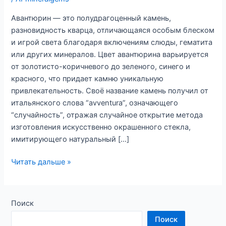
Авантюрин — это полудрагоценный камень,
разновидность кварца, отличающаяся особым блеском
и игрой света благодаря включениям слюды, гематита
или других минералов. Цвет авантюрина варьируется
от золотисто-коричневого до зеленого, синего и
красного, что придает камню уникальную
привлекательность. Своё название камень получил от
итальянского слова “avventura”, означающего
“случайность”, отражая случайное открытие метода
изготовления искусственно окрашенного стекла,
имитирующего натуральный […]
Авантюрин,
Читать дальше »
Египет
и
Леонардо
Поиск
да
Поиск
Винчи.