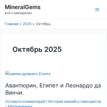
Перейти
MineralGems
к
Main
всё о минералах
содержимому
Men
Главная
2025
Октябрь
Октябрь 2025
Авантюрин, Египет и Леонардо да
Винчи.
Оставьте комментарий
/
История камней и самоцветов
/
APmineralgems