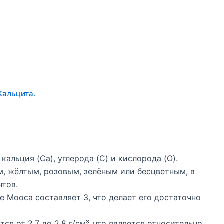
Кальцита.
кальция (Ca), углерода (C) и кислорода (O).
, жёлтым, розовым, зелёным или бесцветным, в
нтов.
 Мооса составляет 3, что делает его достаточно
ся от 2,7 до 2,8 г/см³, что является относительно