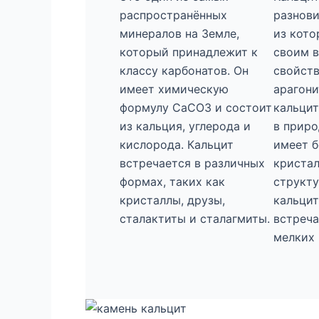
распространённых
разнови
минералов на Земле,
из кото
который принадлежит к
своим 
классу карбонатов. Он
свойств
имеет химическую
арагони
формулу CaCO3 и состоит
кальцит
из кальция, углерода и
в приро
кислорода. Кальцит
имеет 
встречается в различных
криста
формах, таких как
структу
кристаллы, друзы,
кальцит
сталактиты и сталагмиты.
встреча
мелких 