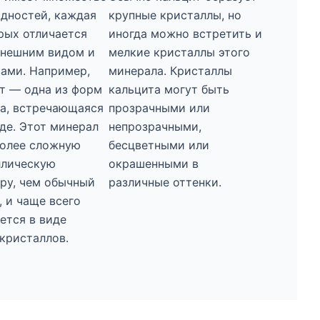
дностей, каждая
крупные кристаллы, но
рых отличается
иногда можно встретить и
внешним видом и
мелкие кристаллы этого
ами. Например,
минерала. Кристаллы
т — одна из форм
кальцита могут быть
а, встречающаяся
прозрачными или
де. Этот минерал
непрозрачными,
более сложную
бесцветными или
ллическую
окрашенными в
ру, чем обычный
различные оттенки.
, и чаще всего
ется в виде
кристаллов.