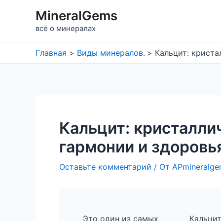
Перейти
MineralGems
к
всё о минералах
содержимому
Главная
Виды минералов.
Кальцит: криста
Кальцит: кристалли
гармонии и здоровь
Оставьте комментарий
/ От
APmineralg
Это один из самых
Кальци