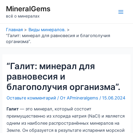
Перейти
MineralGems
к
Main
всё о минералах
содержимому
Men
Главная
Виды минералов.
“Галит: минерал для равновесия и благополучия
организма”.
“Галит: минерал для
равновесия и
благополучия организма”.
Оставьте комментарий
/ От
APmineralgems
/
15.06.2024
Галит
— это минерал, который состоит
преимущественно из хлорида натрия (NaCl) и является
одним из наиболее распространённых минералов на
Земле. Он образуется в результате испарения морской