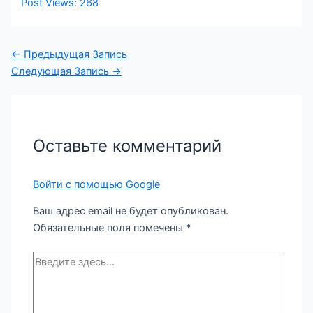
Post Views:
268
Навигация
←
Предыдущая Запись
по
Следующая Запись
→
записям
Оставьте комментарий
Войти с помощью Google
Ваш адрес email не будет опубликован.
Обязательные поля помечены
*
Введите
здесь...