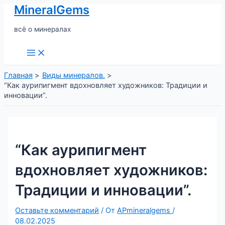
MineralGems
Перейти
к
всё о минералах
содержимому
Main
Menu
Главная
Виды минералов.
“Как аурипигмент вдохновляет художников: Традиции и
инновации”.
“Как аурипигмент
вдохновляет художников:
Традиции и инновации”.
Оставьте комментарий
/ От
APmineralgems
/
08.02.2025