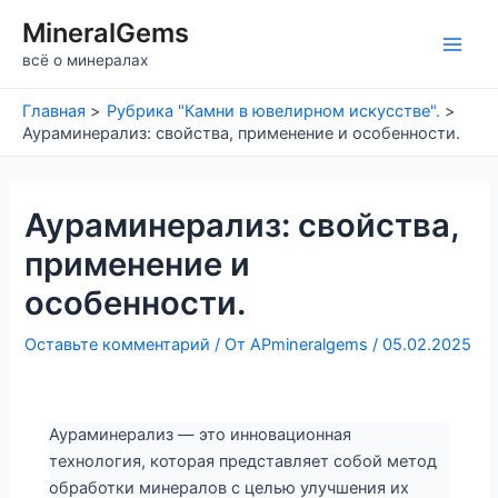
Перейти
MineralGems
к
Main
всё о минералах
содержимому
Men
Главная
Рубрика "Камни в ювелирном искусстве".
Аураминерализ: свойства, применение и особенности.
Аураминерализ: свойства,
применение и
особенности.
Оставьте комментарий
/ От
APmineralgems
/
05.02.2025
Аураминерализ — это инновационная
технология, которая представляет собой метод
обработки минералов с целью улучшения их