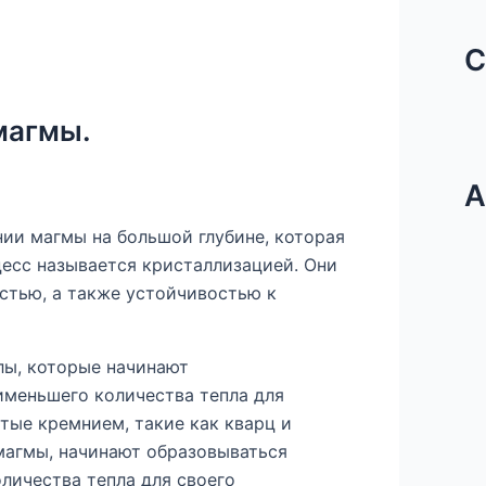
С
магмы.
А
ии магмы на большой глубине, которая
цесс называется кристаллизацией. Они
стью, а также устойчивостью к
лы, которые начинают
аименьшего количества тепла для
тые кремнием, такие как кварц и
магмы, начинают образовываться
личества тепла для своего