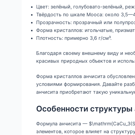
Цвет: зелёный, голубовато-зелёный, ре
Твёрдость по шкале Мооса: около 3,5—4
Прозрачность: прозрачный или полупро
Форма кристаллов: игольчатые, призмат
Плотность: примерно 3,6 г/см³.
Благодаря своему внешнему виду и нео
красивых природных объектов и использ
Форма кристаллов анчисита обусловлен
условиями формирования. Давайте разб
анчисита приобретают такую уникальну
Особенности структуры 
Формула анчисита — $\mathrm{CaCu_3(S
элементов, которое влияет на структу