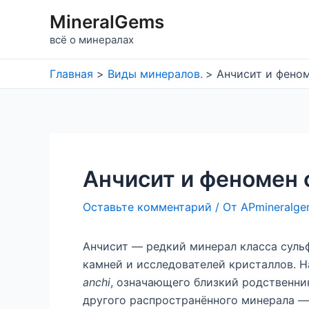
Перейти
MineralGems
к
всё о минералах
содержимому
Главная
Виды минералов.
Анчисит и фено
Анчисит и феномен
Оставьте комментарий
/ От
APmineralg
Анчисит — редкий минерал класса суль
камней и исследователей кристаллов. Н
anchi
, означающего близкий родственни
другого распространённого минерала —