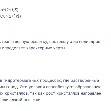
a^{2+}}$)
Cu^{2+}}$)
)
странственную решётку, состоящую из полиэдров
я определяет характерные черты
в гидротермальных процессах, где растворенные
мных вод. Эти условия способствуют образованию
х кристаллов, так как рост кристаллов направлен
аллической решетки.