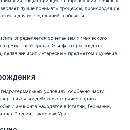
 понимания общих принципов образования сложных
озволяет лучше понимать процессы, происходящие
ективы для исследований в области
чисита определяется сочетанием химического
ия окружающей среды. Эти факторы создают
, делая анчисит интересным предметом изучения
рождения
 гидротермальных условиях, особенно часто
одвергшихся воздействию горячих водных
обычи анчисита находятся в Италии, Германии,
онах России, таких как Урал.
ение