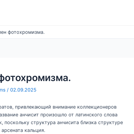
мен фотохромизма.
 фотохромизма.
ems
/
02.09.2025
фатов, привлекающий внимание коллекционеров
азвание анчисит произошло от латинского слова
к, поскольку структура анчисита близка структуре
 арсената кальция.