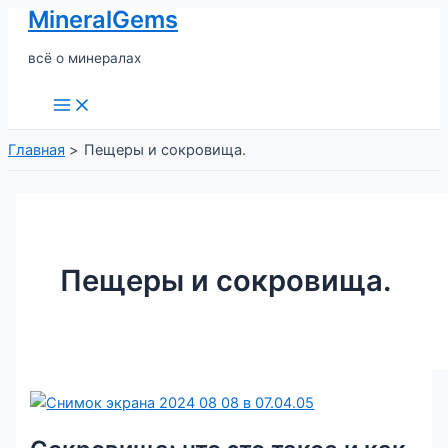
MineralGems
Перейти
к
всё о минералах
содержимому
Main
Menu
Главная
Пещеры и сокровища.
Пещеры и сокровища.