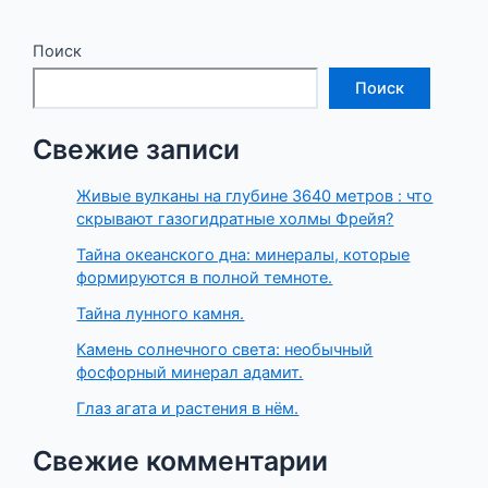
такое
и
Поиск
как
они
Поиск
становятся
таковыми.
Свежие записи
Живые вулканы на глубине 3640 метров : что
скрывают газогидратные холмы Фрейя?
Тайна океанского дна: минералы, которые
формируются в полной темноте.
Тайна лунного камня.
Камень солнечного света: необычный
фосфорный минерал адамит.
Глаз агата и растения в нём.
Свежие комментарии