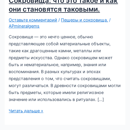
Сокровища: что это такое и как
они становятся таковыми.
Оставьте комментарий
/
Пещеры и сокровища.
/
APmineralgems
Сокровище — это нечто ценное, обычно
представляющее собой материальные объекты,
такие как драгоценные камни, металлы или
предметы искусства. Однако сокровищем может
быть и нематериальное, например, знания или
воспоминания. В разных культурах и эпохах
представления о том, что считать сокровищами,
могут различаться. В древности сокровищами могли
быть предметы, которые имели религиозное
значение или использовались в ритуалах. […]
Сокровища:
Читать дальше »
что
это